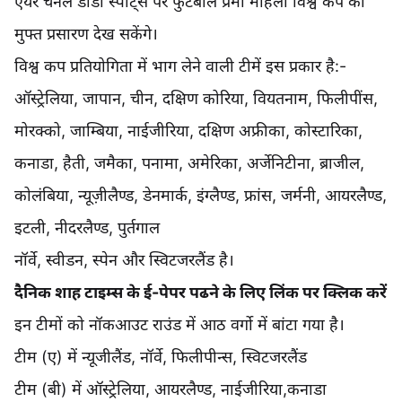
एयर चैनल डीडी स्पोर्ट्स पर फुटबॉल प्रेमी महिला विश्व कप का
मुफ्त प्रसारण देख सकेंगे।
विश्व कप प्रतियोगिता में भाग लेने वाली टीमें इस प्रकार है:-
ऑस्ट्रेलिया, जापान, चीन, दक्षिण कोरिया, वियतनाम, फिलीपींस,
मोरक्को, जाम्बिया, नाईजीरिया, दक्षिण अफ्रीका, कोस्टारिका,
कनाडा, हैती, जमैका, पनामा, अमेरिका, अर्जेनिटीना, ब्राजील,
कोलंबिया, न्यूज़ीलैण्ड, डेनमार्क, इंग्लैण्ड, फ्रांस, जर्मनी, आयरलैण्ड,
इटली, नीदरलैण्ड, पुर्तगाल
नॉर्वे, स्वीडन, स्पेन और स्विटजरलैंड है।
दैनिक शाह टाइम्स के ई-पेपर पढने के लिए लिंक पर क्लिक करें
इन टीमों को नॉकआउट राउंड में आठ वर्गो में बांटा गया है।
टीम (ए) में न्यूजीलैंड, नॉर्वे, फिलीपीन्स, स्विटजरलैंड
टीम (बी) में ऑस्ट्रेलिया, आयरलैण्ड, नाईजीरिया,कनाडा