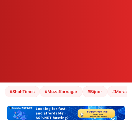
#ShahTimes
#Muzaffarnagar
#Bijnor
#Morada