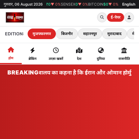
गुरुवार, 06 August 2026
GOLD
₹0
▼ 0%
SENSEX
0
▼ 0%
BITCOIN
$0
▼ 0%
38°C
मुजफ्फरनगर
English
ई-पेपर
EDITION:
मुजफ्फरनगर
बिजनौर
सहारनपुर
मुरादाबाद
मेरठ
होम
ब्रेकिंग
ताज़ा खबरें
देश
दुनिया
राजनीति
BREAKING
ईरान मंत्रालय का कहना है कि ईरान और ओमान होर्मुज़ के माध