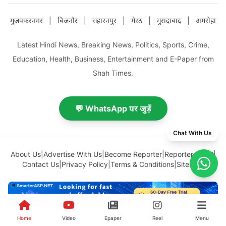
मुजफ्फरनगर
|
बिजनौर
|
सहारनपुर
|
मेरठ
|
मुरादाबाद
|
अमरोहा
Latest Hindi News, Breaking News, Politics, Sports, Crime,
Education, Health, Business, Entertainment and E-Paper from
Shah Times.
💬 WhatsApp पर जुड़ें
Chat With Us
About Us
|
Advertise With Us
|
Become Reporter
|
Reporter Panel
|
Contact Us
|
Privacy Policy
|
Terms & Conditions
|
Sitemap
Home
Video
Epaper
Reel
Menu