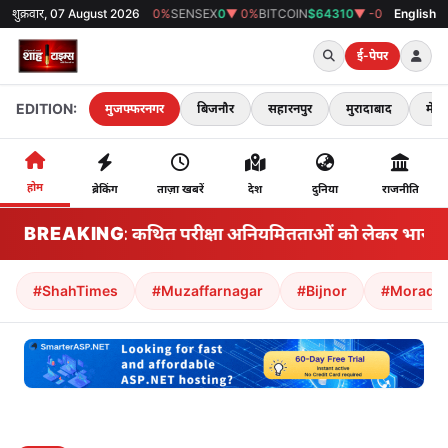
शुक्रवार, 07 August 2026
GOLD
₹0
▼ 0%
SENSEX
0
▼ 0%
BITCOIN
$64310
▼ -0.49%
38°C
मुजफ्फरनगर
English
ई-पेपर
EDITION:
मुजफ्फरनगर
बिजनौर
सहारनपुर
मुरादाबाद
मेरठ
होम
ब्रेकिंग
ताज़ा खबरें
देश
दुनिया
राजनीति
BREAKING
झारखंड: कथित परीक्षा अनियमितताओं को लेकर भारतीय राज्य
#ShahTimes
#Muzaffarnagar
#Bijnor
#Morada