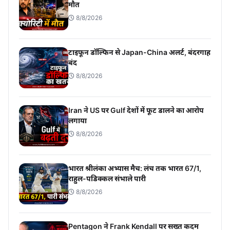
मौत
8/8/2026
टाइफून डॉल्फिन से Japan-China अलर्ट, बंदरगाह
बंद
8/8/2026
Iran ने US पर Gulf देशों में फूट डालने का आरोप
लगाया
8/8/2026
भारत श्रीलंका अभ्यास मैच: लंच तक भारत 67/1,
राहुल-पडिक्कल संभाले पारी
8/8/2026
Pentagon ने Frank Kendall पर सख्त कदम