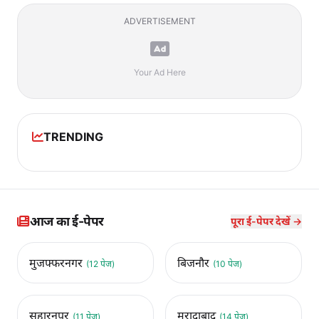
ADVERTISEMENT
Your Ad Here
TRENDING
आज का ई-पेपर
पूरा ई-पेपर देखें →
मुजफ्फरनगर
बिजनौर
(12 पेज)
(10 पेज)
सहारनपुर
मुरादाबाद
(11 पेज)
(14 पेज)