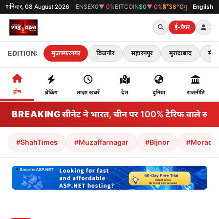
GOLD
शनिवार, 08 August 2026
₹0
▼ 0%
SENSEX
0
▼ 0%
BITCOIN
$0
▼ 0%
38°C
मुजफ्फरनगर
English
ई-पेपर
EDITION:
मुजफ्फरनगर
बिजनौर
सहारनपुर
मुरादाबाद
मेरठ
होम
ब्रेकिंग
ताज़ा खबरें
देश
दुनिया
राजनीति
BREAKING
अमेरिकी सीनेट ने भारत, चीन पर 100% टैरिफ वाले रूस प्रत
#ShahTimes
#Muzaffarnagar
#Bijnor
#Morada