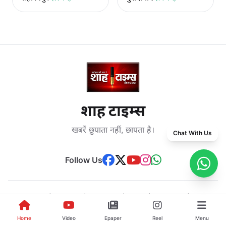
शाह टाइम्स
खबरें छुपाता नहीं, छापता है।
Chat With Us
Follow Us
मुजफ्फरनगर
|
बिजनौर
|
सहारनपुर
|
मेरठ
|
मुरादाबाद
|
अमरोहा
Home
Video
Epaper
Reel
Menu
Latest Hindi News, Breaking News, Politics, Sports, Crime,