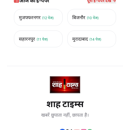
आज का ई-पेपर
पूरा ई-पेपर देखें →
मुजफ्फरनगर
बिजनौर
(12 पेज)
(10 पेज)
सहारनपुर
मुरादाबाद
(11 पेज)
(14 पेज)
शाह टाइम्स
खबरें छुपाता नहीं, छापता है।