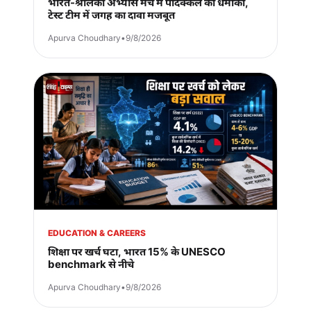
भारत-श्रीलंका अभ्यास मैच में पदिक्कल का धमाका,
टेस्ट टीम में जगह का दावा मजबूत
Apurva Choudhary
•
9/8/2026
EDUCATION & CAREERS
शिक्षा पर खर्च घटा, भारत 15% के UNESCO
benchmark से नीचे
Apurva Choudhary
•
9/8/2026