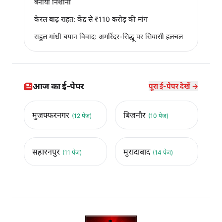
बनाया निशाना
केरल बाढ़ राहत: केंद्र से ₹110 करोड़ की मांग
राहुल गांधी बयान विवाद: अमरिंदर-सिद्धू पर सियासी हलचल
आज का ई-पेपर
पूरा ई-पेपर देखें →
मुजफ्फरनगर
बिजनौर
(12 पेज)
(10 पेज)
सहारनपुर
मुरादाबाद
(11 पेज)
(14 पेज)