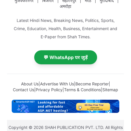
मुजफ्फरनगर
|
बिजनौर
|
सहारनपुर
|
मेरठ
|
मुरादाबाद
|
अमरोहा
Latest Hindi News, Breaking News, Politics, Sports,
Crime, Education, Health, Business, Entertainment and
E-Paper from Shah Times.
💬 WhatsApp पर जुड़ें
About Us
|
Advertise With Us
|
Become Reporter
|
Contact Us
|
Privacy Policy
|
Terms & Conditions
|
Sitemap
Copyright © 2026 SHAH PUBLICATION PVT. LTD. All Rights