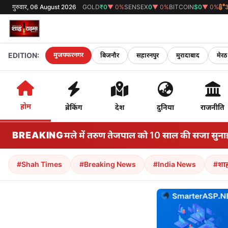
गुरुवार, 06 August 2026
GOLD
₹0
▼ 0%
SENSEX
0
▼ 0%
BITCOIN
$0
▼ 0%
EDITION:
मुजफ्फरनगर
बिजनौर
सहारनपुर
मुरादाबाद
मेरठ
होम
ब्रेकिंग
देश
दुनिया
राजनीति
ें तरुण तेजपाल को 10 साल की सजा सुनाई गई है
BREAKING
•
भारती
#Shah Times
#Breaking News
#India News
#शाह