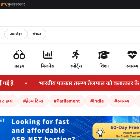
38°C
मुजफ्फरनगर
अमरोहा
संभल
क्राइम
बिजनेस
स्पोर्ट्स
शिक्षा
स्वास्थ्य
य पत्रकार तरूण तेजपाल को बलात्कार के आरोप में 10 साल जेल 
 टाइम्स
#हेल्थ टिप्स
#Parliament
#India
#स्वास्थ्य