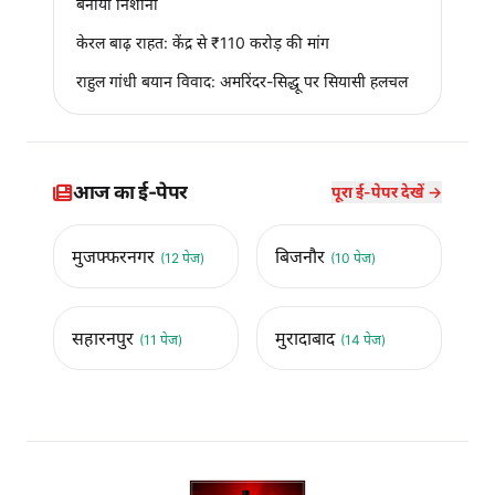
बनाया निशाना
केरल बाढ़ राहत: केंद्र से ₹110 करोड़ की मांग
राहुल गांधी बयान विवाद: अमरिंदर-सिद्धू पर सियासी हलचल
आज का ई-पेपर
पूरा ई-पेपर देखें →
मुजफ्फरनगर
बिजनौर
(12 पेज)
(10 पेज)
सहारनपुर
मुरादाबाद
(11 पेज)
(14 पेज)