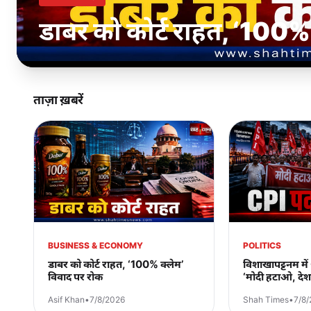
विशाखापट्टनम में CPI की पद
बचाओ’ मुहिम तेज
ताज़ा ख़बरें
BUSINESS & ECONOMY
POLITICS
डाबर को कोर्ट राहत, ‘100% क्लेम’
विशाखापट्टनम में
विवाद पर रोक
‘मोदी हटाओ, दे
Asif Khan
•
7/8/2026
Shah Times
•
7/8