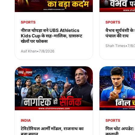
SPORTS
SPORTS
नीरज चोपड़ा बने UBS Athletics
वैभव सूर्यवंशी क
Kids Cup के सह-मालिक, ग्रासरूट
पंचाल की राय
खेलों पर फोकस
Shah Times
•
7/8
Asif Khan
•
7/8/2026
INDIA
SPORTS
टेरिटोरियल आर्मी मॉडल, राजनाथ का
गिल चोट अपडेट: 
बड़ा बयान
कप्तानी