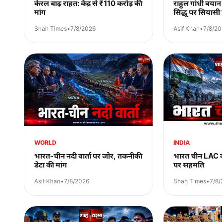
केरल बाढ़ राहत: केंद्र से ₹110 करोड़ की
राहुल गांधी बया
मांग
सिद्धू पर सिया
Shah Times
•
7/8/2026
Asif Khan
•
7/8/2
WORLD
INDIA
भारत-चीन नदी वार्ता पर जोर, तकनीकी
भारत चीन LAC वार्
डेटा की मांग
पर सहमति
Asif Khan
•
7/8/2026
Shah Times
•
7/8