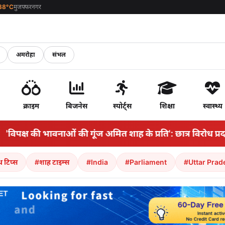
38°C
मुजफ्फरनगर
अमरोहा
संभल
क्राइम
बिजनेस
स्पोर्ट्स
शिक्षा
स्वास्थ्य
शाह के प्रति': छात्र विरोध प्रदर्शन पर हंगामे के बीच राज्यसभा 
थ टिप्स
#शाह टाइम्स
#India
#Parliament
#Uttar Prad