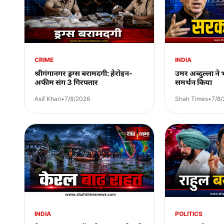
CRIME
INDIA
श्रीगंगानगर ड्रग्स बरामदगी: हेरोइन-
उमर अब्दुल्ला न
अफीम संग 3 गिरफ्तार
समर्थन किया
Asif Khan
•
7/8/2026
Shah Times
•
7/8
INDIA
POLITICS