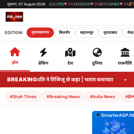
शुक्रवार, 07 August 2026
GOLD
₹0
▼ 0%
SENSEX
0
▼ 0%
BITCOIN
$0
▼ 0%
EDITION:
मुजफ्फरनगर
बिजनौर
सहारनपुर
मुरादाबाद
मेरठ
होम
ब्रेकिंग
देश
दुनिया
राजनीति
से कहा | भारत समाचार
BREAKING
•
'विपक्ष की भावनाओं की गूंज अमित 
#Shah Times
#Breaking News
#India News
#हेल्