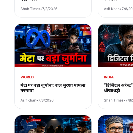
Shah Times
•
7/8/2026
Asif Khan
•
7/8/2
WORLD
INDIA
मेटा पर बड़ा जुर्माना: बाल सुरक्षा मामला
“डिजिटल अरेस्ट” 
गरमाया
धोखाधड़ी
Asif Khan
•
7/8/2026
Shah Times
•
7/8