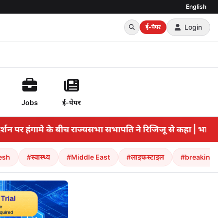
English
Login
ई-पेपर
Jobs
ई-पेपर
सभापति ने रिजिजू से कहा | भारत समाचार
•
'विपक्ष की भाव
esh
#स्वास्थ्य
#Middle East
#लाइफस्टाइल
#breaking