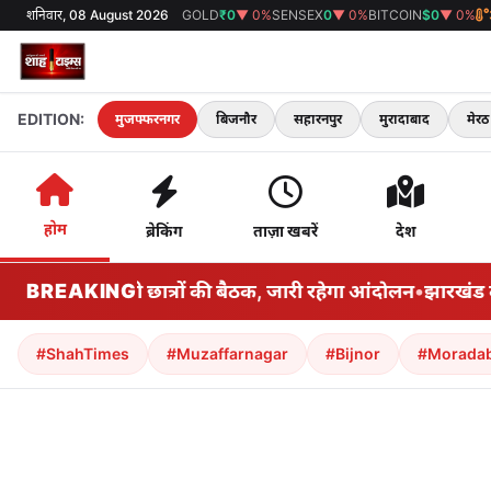
शनिवार, 08 August 2026
GOLD
₹0
▼ 0%
SENSEX
0
▼ 0%
BITCOIN
$0
▼ 0%
EDITION:
मुजफ्फरनगर
बिजनौर
सहारनपुर
मुरादाबाद
मेरठ
होम
ब्रेकिंग
ताज़ा खबरें
देश
 और प्रदर्शनकारी छात्रों की बैठक, जारी रहेगा आंदोलन
BREAKING
•
झारखंड के मं
#ShahTimes
#Muzaffarnagar
#Bijnor
#Morada