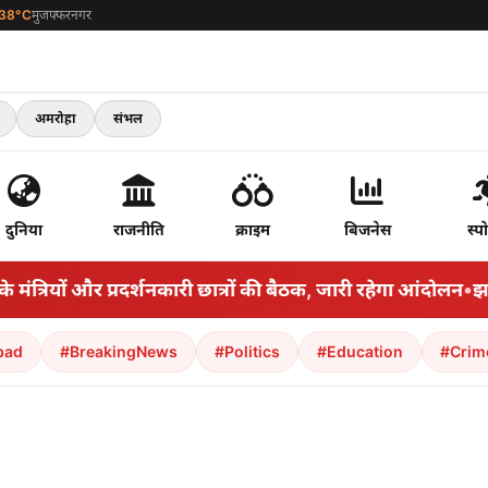
38°C
मुजफ्फरनगर
अमरोहा
संभल
दुनिया
राजनीति
क्राइम
बिजनेस
स्पो
त्रियों और प्रदर्शनकारी छात्रों की बैठक, जारी रहेगा आंदोलन
•
झारखंड
bad
#BreakingNews
#Politics
#Education
#Crim