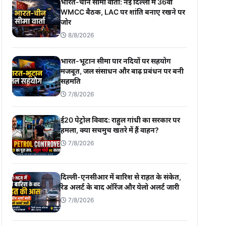
भारत-चीन सीमा वार्ता: नई दिल्ली में 36वीं
WMCC बैठक, LAC पर शांति बनाए रखने पर
जोर
8/8/2026
भारत-भूटान सीमा पार नदियों पर सहयोग
मजबूत, जल संसाधन और बाढ़ प्रबंधन पर बनी
सहमति
7/8/2026
ई20 पेट्रोल विवाद: राहुल गांधी का सरकार पर
हमला, क्या सचमुच खतरे में हैं वाहन?
7/8/2026
दिल्ली-एनसीआर में बारिश से राहत के संकेत,
रेड अलर्ट के बाद ऑरेंज और येलो अलर्ट जारी
7/8/2026