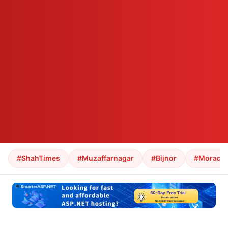
#ShahTimes
#Muzaffarnagar
#Bijnor
#Morada