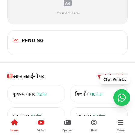
Your Ad Here
TRENDING
आज का ई-पेपर
पूरा ई-पेपर देखें →
Chat With Us
मुजफ्फरनगर
बिजनौर
(12 पेज)
(10 पेज)
सहारनपुर
मुरादाबाद
(11 पेज)
(14 पेज)
Home
Video
Epaper
Reel
Menu