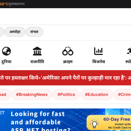
38°C
मुजफ्फरनगर
अमरोहा
संभल
दुनिया
राजनीति
क्राइम
बिजनेस
स्पो
स्ताक्षर किये
•
'अमेरिका अपने पैरों पर कुल्हाड़ी मार रहा है': अ
bad
#BreakingNews
#Politics
#Education
#Crim