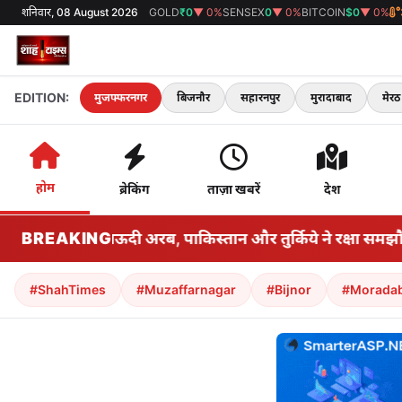
शनिवार, 08 August 2026
GOLD
₹0
▼ 0%
SENSEX
0
▼ 0%
BITCOIN
$0
▼ 0%
EDITION:
मुजफ्फरनगर
बिजनौर
सहारनपुर
मुरादाबाद
मेरठ
होम
ब्रेकिंग
ताज़ा खबरें
देश
पुथल के बीच सऊदी अरब, पाकिस्तान और तुर्किये ने रक्षा समझौते पर ह
BREAKING
#ShahTimes
#Muzaffarnagar
#Bijnor
#Morada