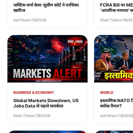
जस्टिस वर्मा केस: सुप्रीम कोर्ट ने याचिका
FCRA Bill पर ME
खारिज
‘आंतरिक मामला’ स
Asif Khan
•
7/8/2026
Shah Times
•
7/8/2
BUSINESS & ECONOMY
WORLD
Global Markets Slowdown, US
इस्लामिक NATO डिफ
Jobs Data से पहले सतर्कता
ब्लॉक तैयार?
Shah Times
•
7/8/2026
Asif Khan
•
7/8/2026