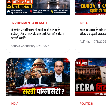
ENVIRONMENT & CLIMATE
INDIA
दिल्ली-एनसीआर में बारिश से राहत के
कांवड़ यात्रा के द
संकेत, रेड अलर्ट के बाद ऑरेंज और येलो
चौक पर बुर्का पहनकर
अलर्ट जारी
Asif Khan
•
7/8/2026
Apurva Choudhary
•
7/8/2026
INDIA
POLITICS