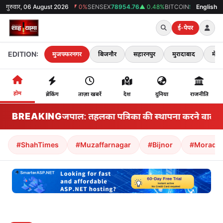
गुरुवार, 06 August 2026
GOLD
₹0
▼ 0%
SENSEX
78954.76
▲ 0.48%
BITCOIN
$64410
▲ 0.4%
English
38°
ई-पेपर
EDITION:
मुजफ्फरनगर
बिजनौर
सहारनपुर
मुरादाबाद
मेरठ
होम
ब्रेकिंग
ताज़ा खबरें
देश
दुनिया
राजनीति
BREAKING
तरूण तेजपाल: तहलका पत्रिका की स्थापना करने वाले पत्र
#ShahTimes
#Muzaffarnagar
#Bijnor
#Morada