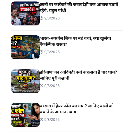
छात्रों पर कार्रवाई की जवाबदेही तक आवाज उठाते
रहेंगे: राहुल गांधी
9/8/2026
भारत-रूस रेल लिंक पर नई चर्चा, क्या खुलेगा
वैकल्पिक रास्ता?
9/8/2026
हरियाणा का आदिबद्री क्यों कहलाता है चार धाम?
जानिए पूरी कहानी
9/8/2026
बरसात में हेयर फॉल बढ़ गया? जानिए बालों को
बचाने के आसान उपाय
9/8/2026