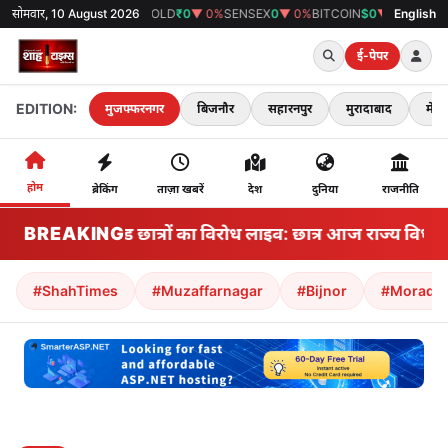
सोमवार, 10 August 2026
GOLD
₹0
▼ 0%
SENSEX
0
▼ 0%
BITCOIN
$0
▼ 0%
38°C
मुजफ्फरनगर
English
ई-पेपर
EDITION:
मुजफ्फरनगर
बिजनौर
सहारनपुर
मुरादाबाद
मेरठ
होम
ब्रेकिंग
ताज़ा खबरें
देश
दुनिया
राजनीति
BREAKING
झारखंड छात्रों का विरोध लाइव: छात्र आज राज्य विधानसभ
#ShahTimes
#Muzaffarnagar
#Bijnor
#Morada