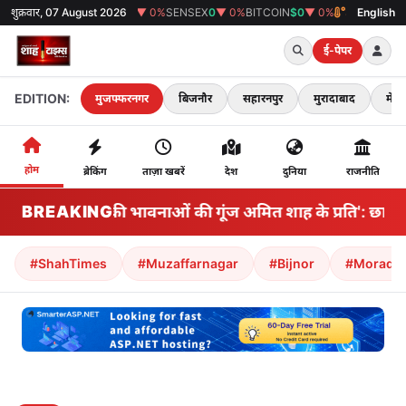
शुक्रवार, 07 August 2026
GOLD
₹0
▼ 0%
SENSEX
0
▼ 0%
BITCOIN
$0
▼ 0%
38°C
मुजफ्फरनगर
English
ई-पेपर
EDITION:
मुजफ्फरनगर
बिजनौर
सहारनपुर
मुरादाबाद
मेरठ
होम
ब्रेकिंग
ताज़ा खबरें
देश
दुनिया
राजनीति
BREAKING
'विपक्ष की भावनाओं की गूंज अमित शाह के प्रति': छात्र व
#ShahTimes
#Muzaffarnagar
#Bijnor
#Morada