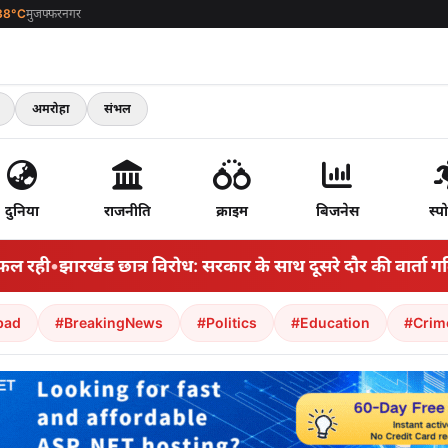
38°C
मुजफ्फरनगर
अमरोहा
संभल
दुनिया
राजनीति
क्राइम
बिजनेस
स्पो
रही
•
झारखंड छात्र विरोध: सरकार के साथ दूसरे दौर की वार्ता गतिरो
bad
#BreakingNews
#Politics
#Education
#Crim