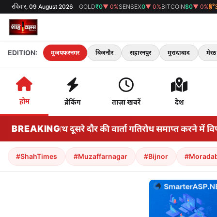
रविवार, 09 August 2026
GOLD
₹0
▼ 0%
SENSEX
0
▼ 0%
BITCOIN
$0
▼ 0%
EDITION:
मुजफ्फरनगर
बिजनौर
सहारनपुर
मुरादाबाद
मेरठ
होम
ब्रेकिंग
ताज़ा खबरें
देश
 सरकार के साथ दूसरे दौर की वार्ता गतिरोध समाप्त करने में विफल 
BREAKING
#ShahTimes
#Muzaffarnagar
#Bijnor
#Morada