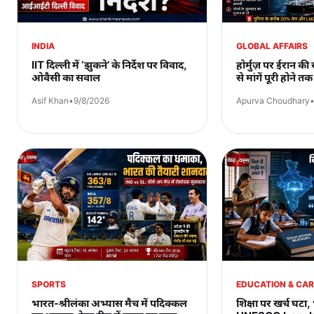
INDIA
GLOBAL AFFAIRS
IIT दिल्ली में ‘झुकने’ के निर्देश पर विवाद,
होर्मुज़ पर ईरान की 
ओवैसी का सवाल
से मांगें पूरी होने तक
Asif Khan
•
9/8/2026
Apurva Choudhary
SPORTS
EDUCATION & CA
भारत-श्रीलंका अभ्यास मैच में पदिक्कल
शिक्षा पर खर्च घटा