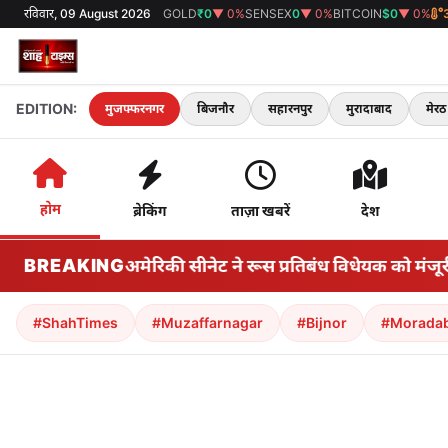
रविवार, 09 August 2026
GOLD
₹0
▼ 0%
SENSEX
0
▼ 0%
BITCOIN
$0
▼ 0%
EDITION:
मुजफ्फरनगर
बिजनौर
सहारनपुर
मुरादाबाद
मेरठ
होम
ब्रेकिंग
ताज़ा खबरें
देश
% टैरिफ? अमेरिकी सीनेट ने रूस प्रतिबंध विधेयक को मंजूरी दी; जा
BREAKING
#ShahTimes
#Muzaffarnagar
#Bijnor
#Morada