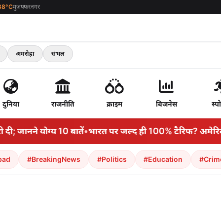
38°C
मुजफ्फरनगर
अमरोहा
संभल
दुनिया
राजनीति
क्राइम
बिजनेस
स्पो
नने योग्य 10 बातें
•
भारत पर जल्द ही 100% टैरिफ? अमेरिकी सीनेट 
bad
#BreakingNews
#Politics
#Education
#Crim