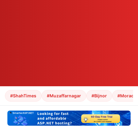
#ShahTimes
#Muzaffarnagar
#Bijnor
#Morada