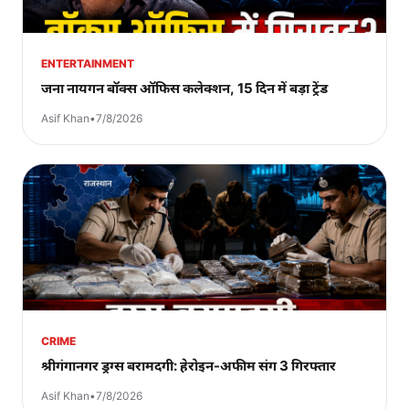
ENTERTAINMENT
जना नायगन बॉक्स ऑफिस कलेक्शन, 15 दिन में बड़ा ट्रेंड
Asif Khan
•
7/8/2026
CRIME
श्रीगंगानगर ड्रग्स बरामदगी: हेरोइन-अफीम संग 3 गिरफ्तार
Asif Khan
•
7/8/2026