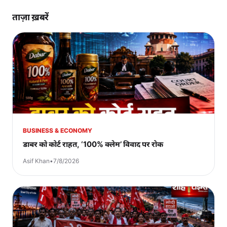
ताज़ा ख़बरें
BUSINESS & ECONOMY
डाबर को कोर्ट राहत, ‘100% क्लेम’ विवाद पर रोक
Asif Khan
•
7/8/2026