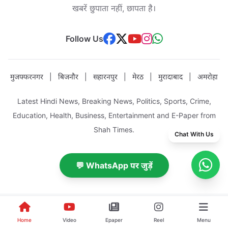
खबरें छुपाता नहीं, छापता है।
Follow Us
मुजफ्फरनगर
|
बिजनौर
|
सहारनपुर
|
मेरठ
|
मुरादाबाद
|
अमरोहा
Latest Hindi News, Breaking News, Politics, Sports, Crime,
Education, Health, Business, Entertainment and E-Paper from
Shah Times.
Chat With Us
💬 WhatsApp पर जुड़ें
About Us
|
Advertise With Us
|
Become Reporter
|
Reporter Panel
|
Home
Video
Epaper
Reel
Menu
Contact Us
|
Privacy Policy
|
Terms & Conditions
|
Sitemap