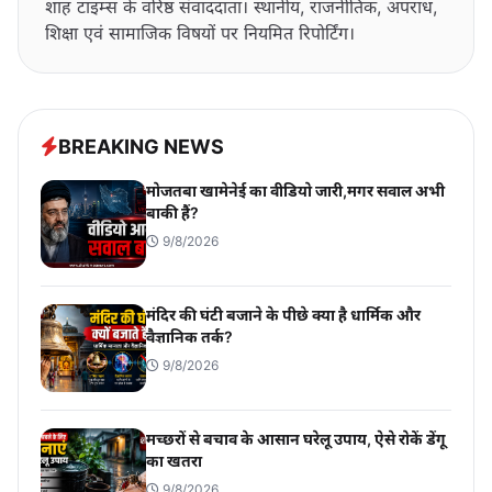
शाह टाइम्स के वरिष्ठ संवाददाता। स्थानीय, राजनीतिक, अपराध,
शिक्षा एवं सामाजिक विषयों पर नियमित रिपोर्टिंग।
BREAKING NEWS
मोजतबा खामेनेई का वीडियो जारी,मगर सवाल अभी
बाकी हैं?
9/8/2026
मंदिर की घंटी बजाने के पीछे क्या है धार्मिक और
वैज्ञानिक तर्क?
9/8/2026
मच्छरों से बचाव के आसान घरेलू उपाय, ऐसे रोकें डेंगू
का खतरा
9/8/2026