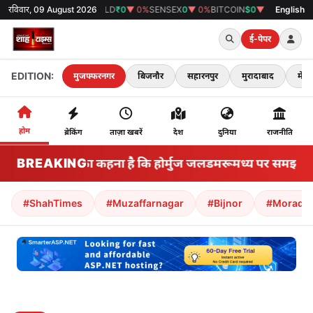
रविवार, 09 August 2026
GOLD
₹0
▼ 0%
SENSEX
0
▼ 0%
BITCOIN
$0
▼ 0%
38°C
मुजफ्फरनगर
English
ई-पेपर
EDITION:
मुजफ्फरनगर
बिजनौर
सहारनपुर
मुरादाबाद
मेरठ
होम
ब्रेकिंग
ताज़ा खबरें
देश
दुनिया
राजनीति
BREAKING
ईरान का कहना है कि होर्मुज जलडमरूमध्य पर समझौता करी
#ShahTimes
#Muzaffarnagar
#Bijnor
#Morada