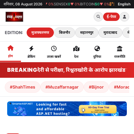
शनिवार, 08 August 2026
GOLD
₹0
▼ 0%
SENSEX
0
▼ 0%
BITCOIN
$0
▼ 0%
38°C
मुजफ्फरनगर
English
ई-पेपर
EDITION:
मुजफ्फरनगर
बिजनौर
सहारनपुर
मुरादाबाद
मेरठ
होम
ब्रेकिंग
ताज़ा खबरें
देश
दुनिया
राजनीति
BREAKING
वर्षों की देरी से परीक्षा, रिश्वतखोरी के आरोप झारखंड में विर
#ShahTimes
#Muzaffarnagar
#Bijnor
#Morada