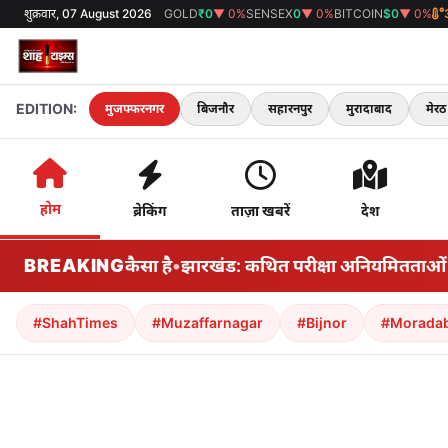
शुक्रवार, 07 August 2026
GOLD
₹0
▼ 0%
SENSEX
0
▼ 0%
BITCOIN
$0
▼ 0%
EDITION:
मुजफ्फरनगर
बिजनौर
सहारनपुर
मुरादाबाद
मेरठ
होम
ब्रेकिंग
ताज़ा खबरें
देश
ल नहीं': ईरान कैसा है
BREAKING
•
झारखंड: कथित परीक्षा अनियमितताओं को लेकर
#ShahTimes
#Muzaffarnagar
#Bijnor
#Morada