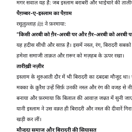
मगर सवाल यह है: जब इस्लाम बराबरी और भाईचारे की तालीम देत
पैग़म्बर-ए-इस्लाम का पैग़ाम
रसूलुल्लाह ﷺ ने फ़रमाया:
“किसी अरबी को ग़ैर-अरबी पर और ग़ैर-अरबी को अरबी पर 
यह हदीस सीधी और साफ़ है। इसमें नस्ल, रंग, बिरादरी सबक
हमेशा समाजी ताक़त और ग़रूर को मज़हब के ऊपर रखा।
तारीख़ी नज़ीर
इस्लाम के शुरुआती दौर में भी बिरादरी का दबदबा मौजूद था। जब हज़रत बिलाल حب्शी (रज़ि.)
मक्का के क़ुरैश उन्हें सिर्फ़ उनकी नस्ल और रंग की वजह से नीचा दिखाते थे। मगर 
बनाया और फ़रमाया कि बिलाल की आवाज़ जन्नत में सुनी जा
यानी इस्लाम ने उस वक़्त ही बिरादरी और नस्ल की दीवारें गिरा द
खड़ी कर लीं।
मौजूदा समाज और बिरादरी की सियासत