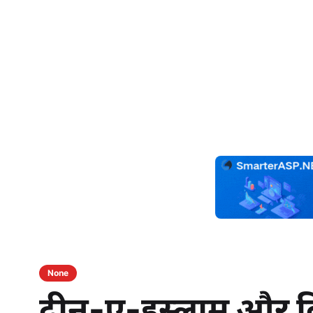
None
दीन-ए-इस्लाम और बि