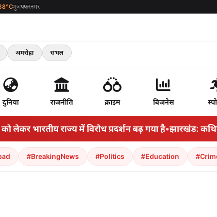
38°C
मुजफ्फरनगर
अमरोहा
संभल
दुनिया
राजनीति
क्राइम
बिजनेस
स्पो
 भारतीय राज्य में विरोध प्रदर्शन बढ़ गया है
•
झारखंड: कथित परीक
bad
#BreakingNews
#Politics
#Education
#Crim