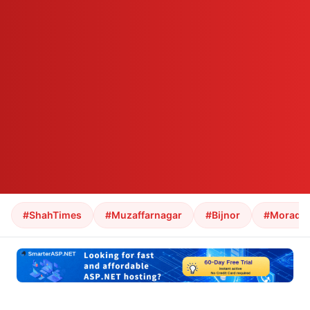
#ShahTimes
#Muzaffarnagar
#Bijnor
#Morada