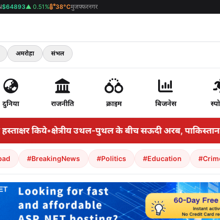
N
$64893
▲ 0.51%
38°C
मुजफ्फरनगर
अमरोहा
संभल
दुनिया
राजनीति
क्राइम
बिजनेस
स्पो
क्षर किये
•
क्षेत्रीय उथल-पुथल के बीच सऊदी अरब, पाकिस्तान और तुर्
bad
#BreakingNews
#Politics
#Education
#Crim