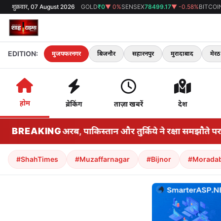
शुक्रवार, 07 August 2026
GOLD
₹0
▼ 0%
SENSEX
78499.17
▼ -0.58%
BITCOI
EDITION:
मुजफ्फरनगर
बिजनौर
सहारनपुर
मुरादाबाद
मेरठ
होम
ब्रेकिंग
ताज़ा खबरें
देश
के बीच सऊदी अरब, पाकिस्तान और तुर्किये ने रक्षा समझौते पर हस्ता
BREAKING
#ShahTimes
#Muzaffarnagar
#Bijnor
#Morada