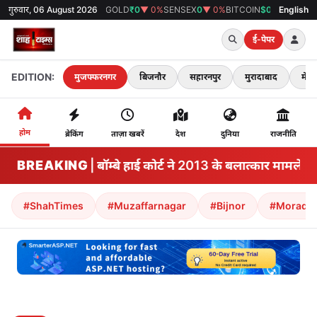
गुरुवार, 06 August 2026
GOLD
₹0
▼ 0%
SENSEX
0
▼ 0%
BITCOIN
$0
▼ 0%
38°C
मुजफ्फरनगर
English
ई-पेपर
EDITION:
मुजफ्फरनगर
बिजनौर
सहारनपुर
मुरादाबाद
मेरठ
होम
ब्रेकिंग
ताज़ा खबरें
देश
दुनिया
राजनीति
BREAKING
तोड़ना | बॉम्बे हाई कोर्ट ने 2013 के बलात्कार मामले मे
#ShahTimes
#Muzaffarnagar
#Bijnor
#Morada