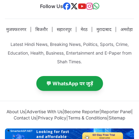
Follow Us
मुजफ्फरनगर
|
बिजनौर
|
सहारनपुर
|
मेरठ
|
मुरादाबाद
|
अमरोहा
Latest Hindi News, Breaking News, Politics, Sports, Crime,
Education, Health, Business, Entertainment and E-Paper from
Shah Times.
💬 WhatsApp पर जुड़ें
About Us
|
Advertise With Us
|
Become Reporter
|
Reporter Panel
|
Contact Us
|
Privacy Policy
|
Terms & Conditions
|
Sitemap