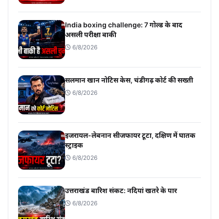
India boxing challenge: 7 गोल्ड के बाद
असली परीक्षा बाकी
6/8/2026
सलमान खान नोटिस केस, चंडीगढ़ कोर्ट की सख्ती
6/8/2026
इजरायल-लेबनान सीजफायर टूटा, दक्षिण में घातक
स्ट्राइक
6/8/2026
उत्तराखंड बारिश संकट: नदियां खतरे के पार
6/8/2026