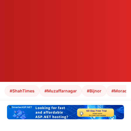
#ShahTimes
#Muzaffarnagar
#Bijnor
#Morada