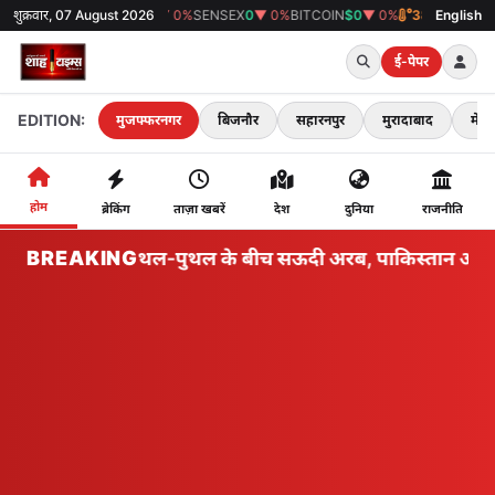
शुक्रवार, 07 August 2026
GOLD
₹0
▼ 0%
SENSEX
0
▼ 0%
BITCOIN
$0
▼ 0%
38°C
मुजफ्फरनगर
English
ई-पेपर
EDITION:
मुजफ्फरनगर
बिजनौर
सहारनपुर
मुरादाबाद
मेरठ
होम
ब्रेकिंग
ताज़ा खबरें
देश
दुनिया
राजनीति
BREAKING
क्षेत्रीय उथल-पुथल के बीच सऊदी अरब, पाकिस्तान और तुर्कि