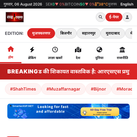
D
₹0
गुरुवार, 06 August 2026
▼ 0%
SENSEX
0
▼ 0%
BITCOIN
$0
▼ 0%
38°C
मुजफ्फरनगर
English
ई-पेपर
EDITION:
मुजफ्फरनगर
बिजनौर
सहारनपुर
मुरादाबाद
मेरठ
होम
ब्रेकिंग
ताज़ा खबरें
देश
दुनिया
राजनीति
BREAKING
जनरल जेड की शिकायत वास्तविक है: आरएसएस प्रमुख म
#ShahTimes
#Muzaffarnagar
#Bijnor
#Morada