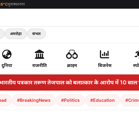
38°C
मुजफ्फरनगर
अमरोहा
संभल
दुनिया
राजनीति
क्राइम
बिजनेस
स्पो
ीय पत्रकार तरूण तेजपाल को बलात्कार के आरोप में 10 साल जेल
bad
#BreakingNews
#Politics
#Education
#Crim