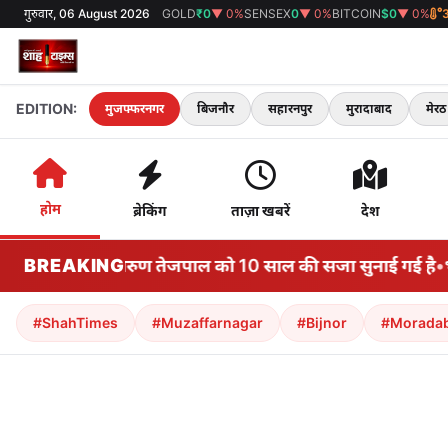
गुरुवार, 06 August 2026
GOLD
₹0
▼ 0%
SENSEX
0
▼ 0%
BITCOIN
$0
▼ 0%
EDITION:
मुजफ्फरनगर
बिजनौर
सहारनपुर
मुरादाबाद
मेरठ
होम
ब्रेकिंग
ताज़ा खबरें
देश
ड़न मामले में तरुण तेजपाल को 10 साल की सजा सुनाई गई है
BREAKING
•
भारत
#ShahTimes
#Muzaffarnagar
#Bijnor
#Morada