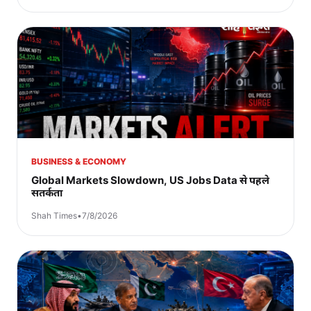
BUSINESS & ECONOMY
Global Markets Slowdown, US Jobs Data से पहले
सतर्कता
Shah Times
•
7/8/2026