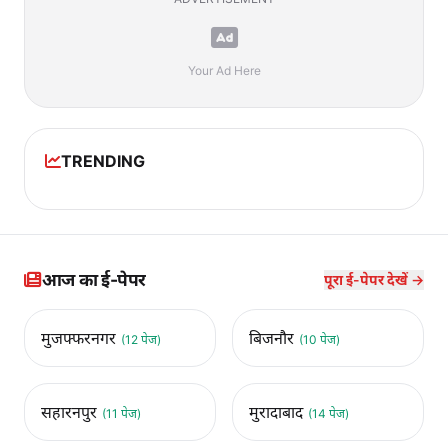
Your Ad Here
TRENDING
आज का ई-पेपर
पूरा ई-पेपर देखें →
मुजफ्फरनगर
बिजनौर
(12 पेज)
(10 पेज)
सहारनपुर
मुरादाबाद
(11 पेज)
(14 पेज)