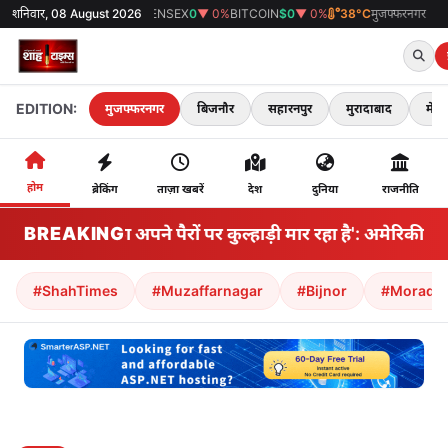
0
▼ 0%
शनिवार, 08 August 2026
SENSEX
0
▼ 0%
BITCOIN
$0
▼ 0%
38°C
मुजफ्फरनगर
EDITION:
मुजफ्फरनगर
बिजनौर
सहारनपुर
मुरादाबाद
मेरठ
होम
ब्रेकिंग
ताज़ा खबरें
देश
दुनिया
राजनीति
BREAKING
'अमेरिका अपने पैरों पर कुल्हाड़ी मार रहा है': अमेरिकी 
#ShahTimes
#Muzaffarnagar
#Bijnor
#Morada