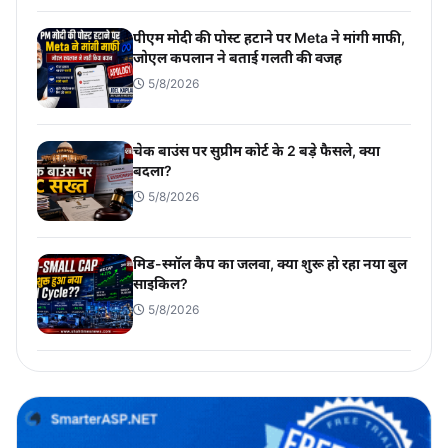
पीएम मोदी की पोस्ट हटाने पर Meta ने मांगी माफी,
जोएल कपलान ने बताई गलती की वजह
5/8/2026
चेक बाउंस पर सुप्रीम कोर्ट के 2 बड़े फैसले, क्या
बदला?
5/8/2026
मिड-स्मॉल कैप का जलवा, क्या शुरू हो रहा नया बुल
साइकिल?
5/8/2026