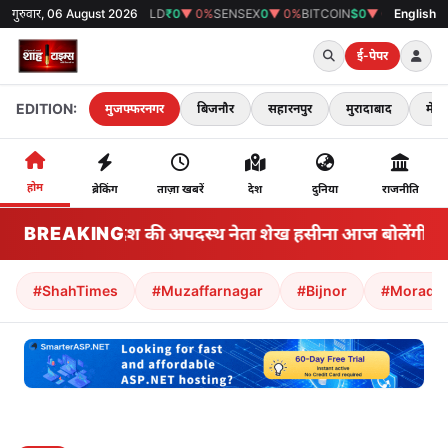
गुरुवार, 06 August 2026
GOLD
₹0
▼ 0%
SENSEX
0
▼ 0%
BITCOIN
$0
▼ 0%
38°C
मुजफ्फरनगर
English
ई-पेपर
EDITION:
मुजफ्फरनगर
बिजनौर
सहारनपुर
मुरादाबाद
मेरठ
होम
ब्रेकिंग
ताज़ा खबरें
देश
दुनिया
राजनीति
BREAKING
बांग्लादेश की अपदस्थ नेता शेख हसीना आज बोलेंगी: हम क
#ShahTimes
#Muzaffarnagar
#Bijnor
#Morada