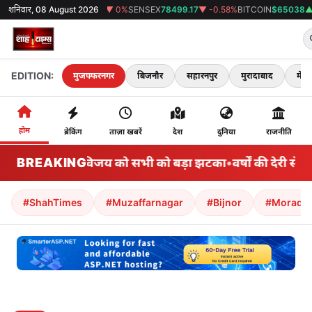
GOLD
शनिवार, 08 August 2026
₹0
▼ 0%
SENSEX
78499.17
▼ -0.58%
BITCOIN
$65038
▲ 0.22%
38°C
मुजफ
EDITION:
मुजफ्फरनगर
बिजनौर
सहारनपुर
मुरादाबाद
मेरठ
होम
ब्रेकिंग
ताज़ा खबरें
देश
दुनिया
राजनीति
BREAKING
सीएम विजय को सभी को बड़ा झटका
•
वर्षों की देरी से प
#ShahTimes
#Muzaffarnagar
#Bijnor
#Morada