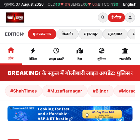
शुक्रवार, 07 August 2026
GOLD
₹0
▼ 0%
SENSEX
0
▼ 0%
BITCOIN
$0
▼ 0%
38°C
मुजफ्फरनगर
English
ई-पेपर
EDITION:
मुजफ्फरनगर
बिजनौर
सहारनपुर
मुरादाबाद
मेरठ
होम
ब्रेकिंग
ताज़ा खबरें
देश
दुनिया
राजनीति
BREAKING
थाईलैंड के स्कूल में गोलीबारी लाइव अपडेट: पुलिस का 
#ShahTimes
#Muzaffarnagar
#Bijnor
#Morada