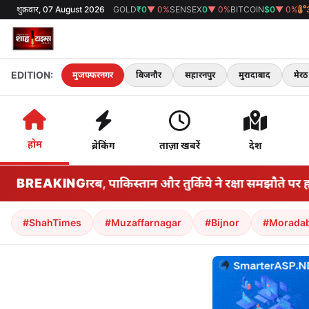
शुक्रवार, 07 August 2026
GOLD
₹0
▼ 0%
SENSEX
0
▼ 0%
BITCOIN
$0
▼ 0%
EDITION:
मुजफ्फरनगर
बिजनौर
सहारनपुर
मुरादाबाद
मेरठ
होम
ब्रेकिंग
ताज़ा खबरें
देश
े बीच सऊदी अरब, पाकिस्तान और तुर्किये ने रक्षा समझौते पर हस्ताक
BREAKING
#ShahTimes
#Muzaffarnagar
#Bijnor
#Morada