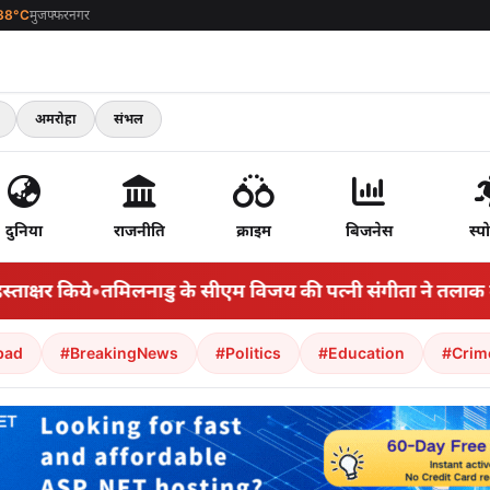
38°C
मुजफ्फरनगर
अमरोहा
संभल
दुनिया
राजनीति
क्राइम
बिजनेस
स्पो
्षर किये
•
तमिलनाडु के सीएम विजय की पत्नी संगीता ने तलाक क
bad
#BreakingNews
#Politics
#Education
#Crim