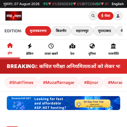
शुक्रवार, 07 August 2026
GOLD
₹0
▼ 0%
SENSEX
0
▼ 0%
BITCOIN
$0
▼ 0%
38°C
मुजफ्फरनगर
English
ई-पेपर
EDITION:
मुजफ्फरनगर
बिजनौर
सहारनपुर
मुरादाबाद
मेरठ
होम
ब्रेकिंग
ताज़ा खबरें
देश
दुनिया
राजनीति
BREAKING
झारखंड: कथित परीक्षा अनियमितताओं को लेकर भारतीय राज्
#ShahTimes
#Muzaffarnagar
#Bijnor
#Morada