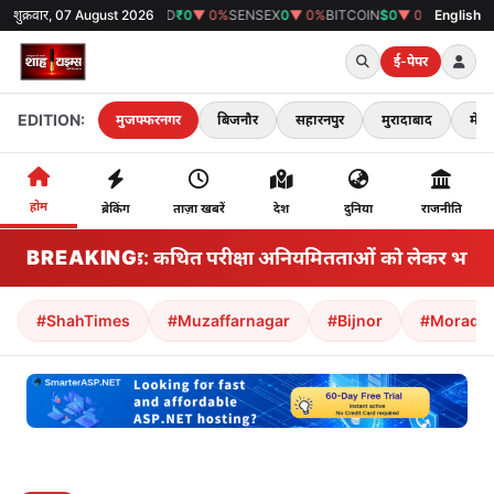
शुक्रवार, 07 August 2026
GOLD
₹0
▼ 0%
SENSEX
0
▼ 0%
BITCOIN
$0
▼ 0%
38°C
मुजफ्फरनगर
English
ई-पेपर
EDITION:
मुजफ्फरनगर
बिजनौर
सहारनपुर
मुरादाबाद
मेरठ
होम
ब्रेकिंग
ताज़ा खबरें
देश
दुनिया
राजनीति
BREAKING
झारखंड: कथित परीक्षा अनियमितताओं को लेकर भारतीय राज्
#ShahTimes
#Muzaffarnagar
#Bijnor
#Morada