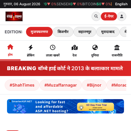
गुरुवार, 06 August 2026
GOLD
₹0
▼ 0%
SENSEX
0
▼ 0%
BITCOIN
$0
▼ 0%
38°C
मुजफ्फरनगर
English
ई-पेपर
EDITION:
मुजफ्फरनगर
बिजनौर
सहारनपुर
मुरादाबाद
मेरठ
होम
ब्रेकिंग
ताज़ा खबरें
देश
दुनिया
राजनीति
BREAKING
तोड़ना | बॉम्बे हाई कोर्ट ने 2013 के बलात्कार मामले में
#ShahTimes
#Muzaffarnagar
#Bijnor
#Morada