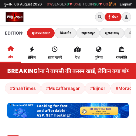
गुरुवार, 06 August 2026
GOLD
₹0
▼ 0%
SENSEX
0
▼ 0%
BITCOIN
$0
▼ 0%
38°C
मुजफ्फरनगर
English
ई-पेपर
EDITION:
मुजफ्फरनगर
बिजनौर
सहारनपुर
मुरादाबाद
मेरठ
होम
ब्रेकिंग
ताज़ा खबरें
देश
दुनिया
राजनीति
BREAKING
शेख हसीना ने वापसी की कसम खाई, लेकिन क्या बांग्लादेश 
#ShahTimes
#Muzaffarnagar
#Bijnor
#Morada