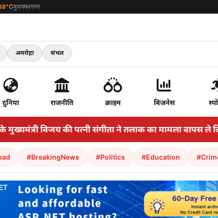
38°C
मुजफ्फरनगर
अमरोहा
संभल
दुनिया
राजनीति
क्राइम
बिजनेस
स्पो
ख्यमंत्री विजय की पत्नी संगीता ने तलाक का मामला वापस ले लिया
•
bad
#BreakingNews
#Politics
#Education
#Crim