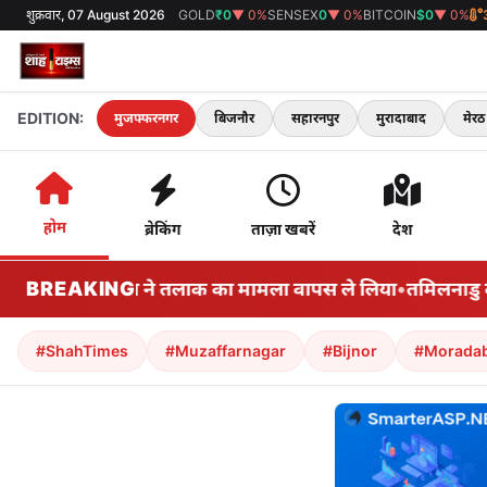
शुक्रवार, 07 August 2026
GOLD
₹0
▼ 0%
SENSEX
0
▼ 0%
BITCOIN
$0
▼ 0%
EDITION:
मुजफ्फरनगर
बिजनौर
सहारनपुर
मुरादाबाद
मेरठ
होम
ब्रेकिंग
ताज़ा खबरें
देश
की पत्नी संगीता ने तलाक का मामला वापस ले लिया
BREAKING
•
तमिलनाडु के मु
#ShahTimes
#Muzaffarnagar
#Bijnor
#Morada