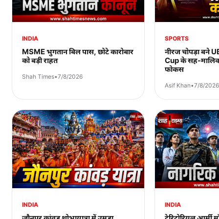
INDIA
SPORTS
MSME भुगतान बिल पास, छोटे कारोबार
नीरज चोपड़ा बने 
को बड़ी राहत
Cup के सह-मालिक, 
फोकस
Shah Times
•
7/8/2026
Asif Khan
•
7/8/2026
INDIA
INDIA
जौनपुर कांवड़ शोभायात्रा में उमड़ा
टेरिटोरियल आर्मी 