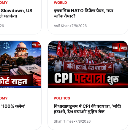
NOMY
WORLD
s Slowdown, US
इस्लामिक NATO डिफेंस पैक्ट, नया
े सतर्कता
ब्लॉक तैयार?
026
Asif Khan
•
7/8/2026
NOMY
POLITICS
, ‘100% क्लेम’
विशाखापट्टनम में CPI की पदयात्रा, ‘मोदी
हटाओ, देश बचाओ’ मुहिम तेज
Shah Times
•
7/8/2026