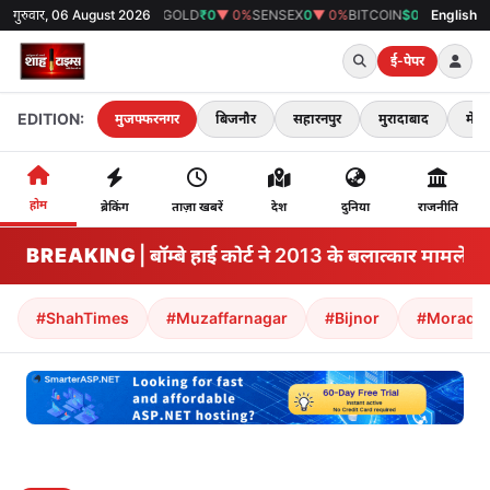
गुरुवार, 06 August 2026
GOLD
₹0
▼ 0%
SENSEX
0
▼ 0%
BITCOIN
$0
▼ 0%
38°C
मुजफ्फरनग
English
ई-पेपर
EDITION:
मुजफ्फरनगर
बिजनौर
सहारनपुर
मुरादाबाद
मेरठ
होम
ब्रेकिंग
ताज़ा खबरें
देश
दुनिया
राजनीति
BREAKING
तोड़ना | बॉम्बे हाई कोर्ट ने 2013 के बलात्कार मामले मे
#ShahTimes
#Muzaffarnagar
#Bijnor
#Morada