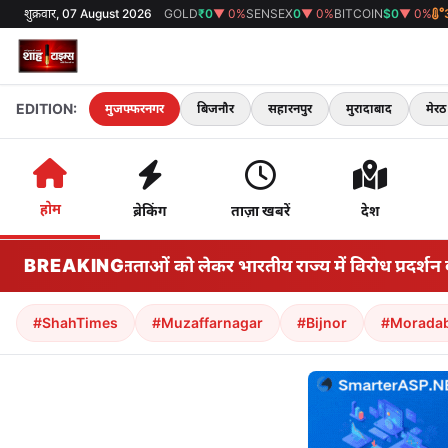
शुक्रवार, 07 August 2026
GOLD
₹0
▼ 0%
SENSEX
0
▼ 0%
BITCOIN
$0
▼ 0%
EDITION:
मुजफ्फरनगर
बिजनौर
सहारनपुर
मुरादाबाद
मेरठ
होम
ब्रेकिंग
ताज़ा खबरें
देश
क्षा अनियमितताओं को लेकर भारतीय राज्य में विरोध प्रदर्शन बढ़ 
BREAKING
#ShahTimes
#Muzaffarnagar
#Bijnor
#Morada