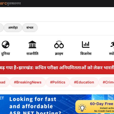
38°C
मुजफ्फरनगर
अमरोहा
संभल
दुनिया
राजनीति
क्राइम
बिजनेस
स्पो
गया है
•
झारखंड: कथित परीक्षा अनियमितताओं को लेकर भारतीय राज्य 
bad
#BreakingNews
#Politics
#Education
#Crim