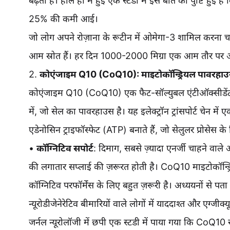
बढ़ती है। हाल ही में हुई एक स्टडी में इस बात की पुष्टि हुई है 
25% की कमी आई।
जो लोग अपने रोज़ाना के रूटीन में ओमेगा-3 शामिल करना चाह
आम स्रोत हैं। हर दिन 1000-2000 मिग्रा एक आम तौर पर अ
2.
कोएंजाइम Q10 (CoQ10): माइटोकॉन्ड्रियल पावरहा
कोएंजाइम Q10 (CoQ10) एक फैट-सॉल्युबल एंटीऑक्सीडेंट है 
में, जो सेल का पावरहाउस है। यह इलेक्ट्रॉन ट्रांसपोर्ट चेन मे
एडेनोसिन ट्राइफॉस्फेट (ATP) बनाते हैं, जो सेलुलर प्रोसेस के 
•
कॉग्निटिव सपोर्ट
: दिमाग, सबसे ज़्यादा एनर्जी चाहने वाले
की लगातार सप्लाई की ज़रूरत होती है। CoQ10 माइटोकॉन्ड्
कॉग्निटिव परफॉर्मेंस के लिए बहुत ज़रूरी है। अध्ययनों से प
न्यूरोडीजेनेरेटिव बीमारियों वाले लोगों में याददाश्त और एग्ज
जर्नल न्यूरोलॉजी में छपी एक स्टडी में पाया गया कि CoQ10 सप्ल