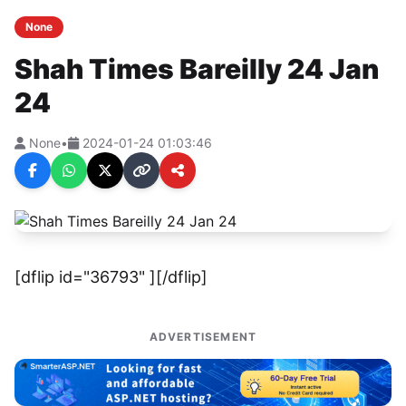
None
Shah Times Bareilly 24 Jan
24
None
•
2024-01-24 01:03:46
[dflip id="36793" ][/dflip]
ADVERTISEMENT