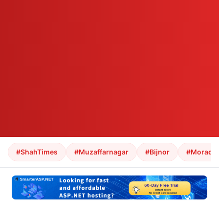
#ShahTimes
#Muzaffarnagar
#Bijnor
#Morada