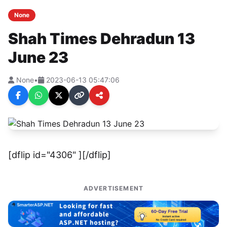
None
Shah Times Dehradun 13
June 23
None
•
2023-06-13 05:47:06
[dflip id="4306" ][/dflip]
ADVERTISEMENT