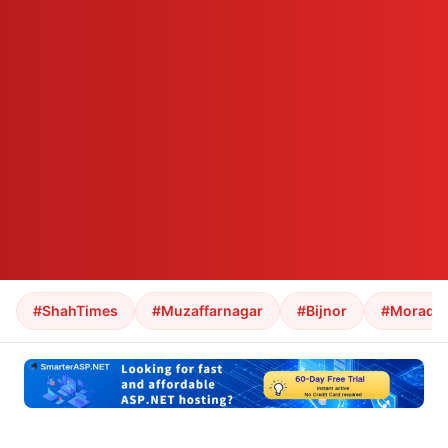
#ShahTimes
#Muzaffarnagar
#Bijnor
#Morada