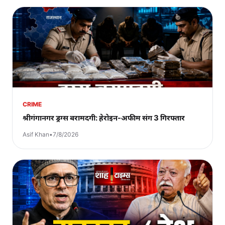
CRIME
श्रीगंगानगर ड्रग्स बरामदगी: हेरोइन-अफीम संग 3 गिरफ्तार
Asif Khan
•
7/8/2026