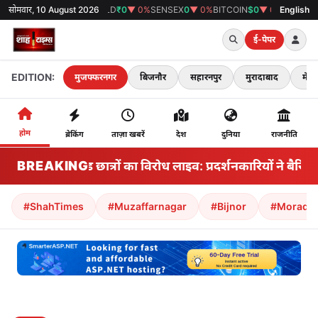
सोमवार, 10 August 2026
GOLD
₹0
▼ 0%
SENSEX
0
▼ 0%
BITCOIN
$0
▼ 0%
38°C
मुजफ्फरनगर
English
ई-पेपर
EDITION:
मुजफ्फरनगर
बिजनौर
सहारनपुर
मुरादाबाद
मेरठ
होम
ब्रेकिंग
ताज़ा खबरें
देश
दुनिया
राजनीति
BREAKING
झारखंड छात्रों का विरोध लाइव: प्रदर्शनकारियों ने बैरि
#ShahTimes
#Muzaffarnagar
#Bijnor
#Morada