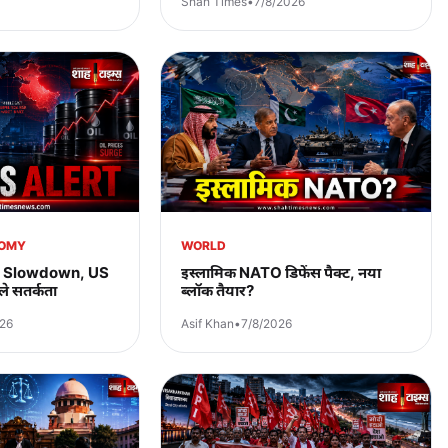
Shah Times
•
7/8/2026
NOMY
WORLD
s Slowdown, US
इस्लामिक NATO डिफेंस पैक्ट, नया
े सतर्कता
ब्लॉक तैयार?
026
Asif Khan
•
7/8/2026