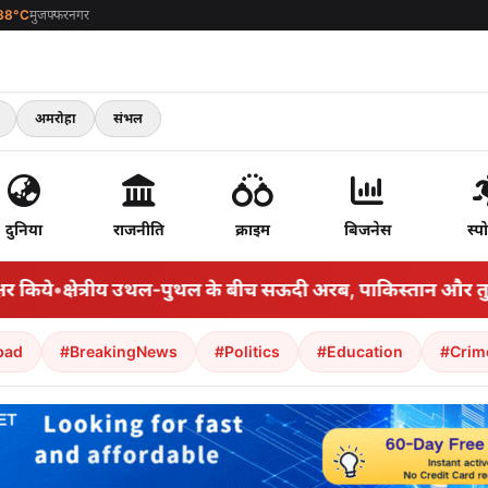
38°C
मुजफ्फरनगर
अमरोहा
संभल
दुनिया
राजनीति
क्राइम
बिजनेस
स्पो
ये
•
क्षेत्रीय उथल-पुथल के बीच सऊदी अरब, पाकिस्तान और तुर्किये ने
bad
#BreakingNews
#Politics
#Education
#Crim