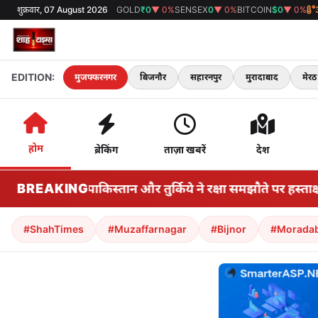
शुक्रवार, 07 August 2026
GOLD
₹0
▼ 0%
SENSEX
0
▼ 0%
BITCOIN
$0
▼ 0%
EDITION:
मुजफ्फरनगर
बिजनौर
सहारनपुर
मुरादाबाद
मेरठ
होम
ब्रेकिंग
ताज़ा खबरें
देश
सऊदी अरब, पाकिस्तान और तुर्किये ने रक्षा समझौते पर हस्ताक्षर कि
BREAKING
#ShahTimes
#Muzaffarnagar
#Bijnor
#Morada