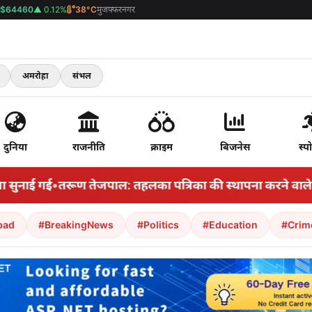
$64460
▲ 0.12%
38°C
मुजफ्फरनगर
अमरोहा
संभल
दुनिया
राजनीति
क्राइम
बिजनेस
स्पो
ाई गई
•
तरूण तेजपाल: तहलका पत्रिका की स्थापना करने वाले पत्रका
bad
#BreakingNews
#Politics
#Education
#Crim