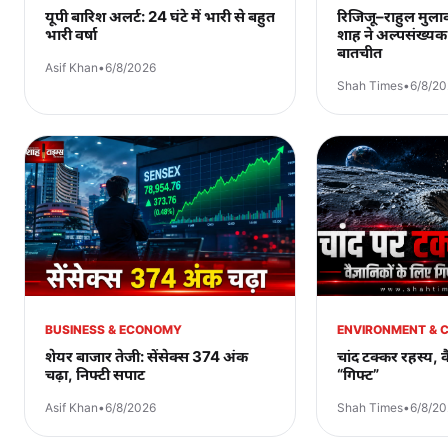
यूपी बारिश अलर्ट: 24 घंटे में भारी से बहुत
रिजिजू–राहुल मुल
भारी वर्षा
शाह ने अल्पसंख्यक 
बातचीत
Asif Khan
•
6/8/2026
Shah Times
•
6/8/2
BUSINESS & ECONOMY
ENVIRONMENT & 
शेयर बाजार तेजी: सेंसेक्स 374 अंक
चांद टक्कर रहस्य, वै
चढ़ा, निफ्टी सपाट
“गिफ्ट”
Asif Khan
•
6/8/2026
Shah Times
•
6/8/2