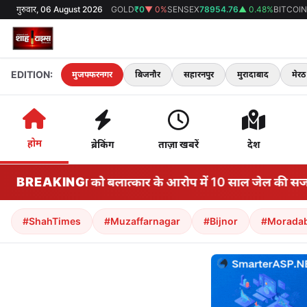
गुरुवार, 06 August 2026
GOLD
₹0
▼ 0%
SENSEX
78954.76
▲ 0.48%
BITCOIN
EDITION:
मुजफ्फरनगर
बिजनौर
सहारनपुर
मुरादाबाद
मेरठ
होम
ब्रेकिंग
ताज़ा खबरें
देश
तरूण तेजपाल को बलात्कार के आरोप में 10 साल जेल की सजा सुन
BREAKING
#ShahTimes
#Muzaffarnagar
#Bijnor
#Morada