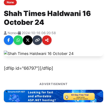
None
Shah Times Haldwani 16
October 24
None
•
2024-10-16 06:20:58
[dflip id="66797"][/dflip]
ADVERTISEMENT