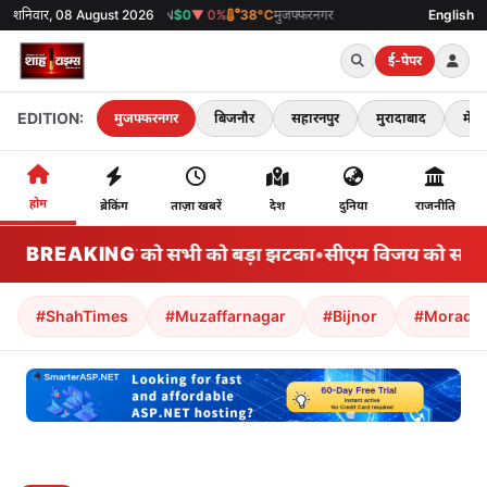
शनिवार, 08 August 2026
GOLD
₹0
▼ 0%
English
SENS
ई-पेपर
EDITION:
मुजफ्फरनगर
बिजनौर
सहारनपुर
मुरादाबाद
मेरठ
होम
ब्रेकिंग
ताज़ा खबरें
देश
दुनिया
राजनीति
BREAKING
सीएम विजय को सभी को बड़ा झटका
•
सीएम विजय को सभी क
#ShahTimes
#Muzaffarnagar
#Bijnor
#Morada