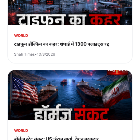
WORLD
टाइफून डॉल्फिन का कहर: शंघाई में 1300 फ्लाइट्स रद्द
Shah Times
•
10/8/2026
WORLD
हॉर्मुज़ स्ट्रेट संकट: US-ईरान वार्ता, टेंशन बरकरार