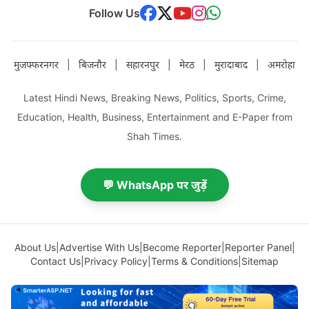
Follow Us
मुजफ्फरनगर
|
बिजनौर
|
सहारनपुर
|
मेरठ
|
मुरादाबाद
|
अमरोहा
Latest Hindi News, Breaking News, Politics, Sports, Crime,
Education, Health, Business, Entertainment and E-Paper from
Shah Times.
💬 WhatsApp पर जुड़ें
About Us
|
Advertise With Us
|
Become Reporter
|
Reporter Panel
|
Contact Us
|
Privacy Policy
|
Terms & Conditions
|
Sitemap