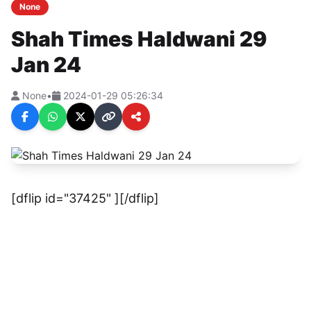
None
Shah Times Haldwani 29
Jan 24
None
•
2024-01-29 05:26:34
[dflip id="37425" ][/dflip]