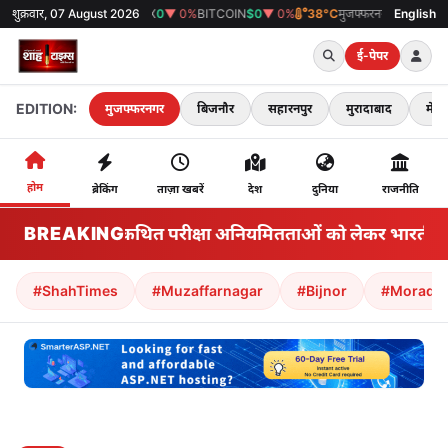
0
▼ 0%
शुक्रवार, 07 August 2026
SENSEX
0
▼ 0%
BITCOIN
$0
▼ 0%
38°C
मुजफ्फरनगर
English
ई-पेपर
EDITION:
मुजफ्फरनगर
बिजनौर
सहारनपुर
मुरादाबाद
मेरठ
होम
ब्रेकिंग
ताज़ा खबरें
देश
दुनिया
राजनीति
BREAKING
झारखंड: कथित परीक्षा अनियमितताओं को लेकर भारतीय राज्य म
#ShahTimes
#Muzaffarnagar
#Bijnor
#Morada