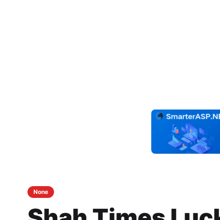
None
Shah Times Luc