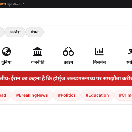
38°C
मुजफ्फरनगर
अमरोहा
संभल
दुनिया
राजनीति
क्राइम
बिजनेस
स्पो
•
ईरान का कहना है कि होर्मुज जलडमरूमध्य पर समझौता करीब है लेकि
bad
#BreakingNews
#Politics
#Education
#Crim