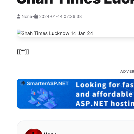
None
•
2024-01-14 07:36:38
[[""]]
ADVER