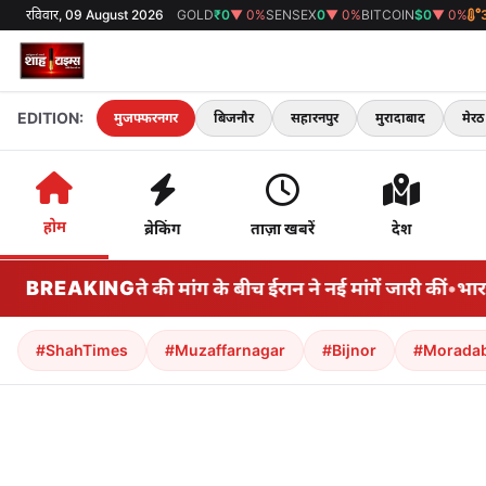
रविवार, 09 August 2026
GOLD
₹0
▼ 0%
SENSEX
0
▼ 0%
BITCOIN
$0
▼ 0%
EDITION:
मुजफ्फरनगर
बिजनौर
सहारनपुर
मुरादाबाद
मेरठ
होम
ब्रेकिंग
ताज़ा खबरें
देश
ान के समझौते की मांग के बीच ईरान ने नई मांगें जारी कीं
BREAKING
•
भारतीय
#ShahTimes
#Muzaffarnagar
#Bijnor
#Morada