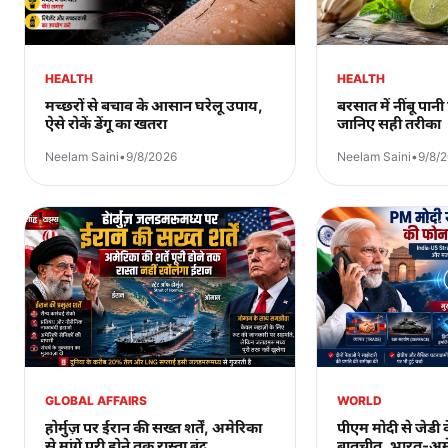
HEALTH
HEALTH
मच्छरों से बचाव के आसान घरेलू उपाय,
बरसात में नींबू पान
ऐसे रोकें डेंगू का खतरा
जानिए सही तरीका
Neelam Saini
•
9/8/2026
Neelam Saini
•
9/8/
GLOBAL AFFAIRS
WORLD
होर्मुज़ पर ईरान की सख्त शर्तें, अमेरिका
पीएम मोदी से जेडी 
से मांगें पूरी होने तक रास्ता बंद
बातचीत, भारत-अमे