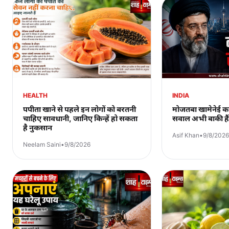
HEALTH
INDIA
पपीता खाने से पहले इन लोगों को बरतनी
मोजतबा खामेनेई क
चाहिए सावधानी, जानिए किन्हें हो सकता
सवाल अभी बाकी है
है नुकसान
Asif Khan
•
9/8/2026
Neelam Saini
•
9/8/2026