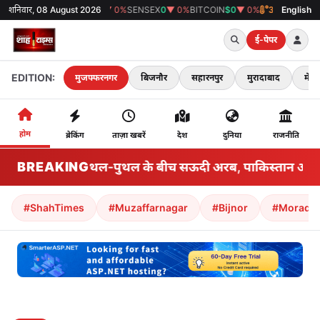
शनिवार, 08 August 2026
GOLD
₹0
▼ 0%
SENSEX
0
▼ 0%
BITCOIN
$0
▼ 0%
38°C
मुजफ्फरनगर
English
ई-पेपर
EDITION:
मुजफ्फरनगर
बिजनौर
सहारनपुर
मुरादाबाद
मेरठ
होम
ब्रेकिंग
ताज़ा खबरें
देश
दुनिया
राजनीति
BREAKING
क्षेत्रीय उथल-पुथल के बीच सऊदी अरब, पाकिस्तान और तुर्कि
#ShahTimes
#Muzaffarnagar
#Bijnor
#Morada